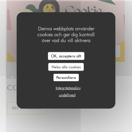
Denna webbplats använder
cookies och ger dig kontroll
över vad du vill aktivera
PRIS —
€4.50
OK, acceptera allt
Neka alla cookies
PÅ 24/11/2024 FRÅN 16H00 TILL 18H00
Personifiera
COOKIE COMEDY CLUB #1
Integritetspolicy
undefined
((ÖPPNAS I ETT NYTT FÖNSTER))
MER INFORMATION