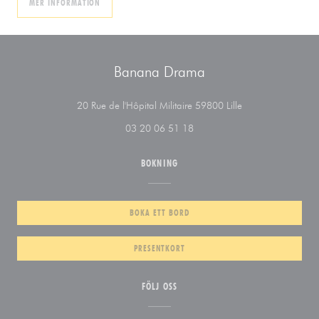
((ÖPPNAS I ETT NYTT FÖNSTER))
MER INFORMATION
Banana Drama
((öppnas i ett nytt f
20 Rue de l'Hôpital Militaire 59800 Lille
03 20 06 51 18
BOKNING
BOKA ETT BORD
PRESENTKORT
FÖLJ OSS