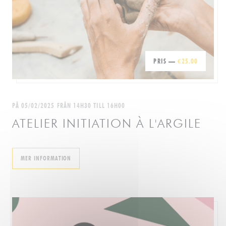
PRIS —
€25.00
PÅ 05/02/2025 FRÅN 14H30 TILL 16H00
ATELIER INITIATION À L'ARGILE
((ÖPPNAS I ETT NYTT FÖNSTER))
MER INFORMATION