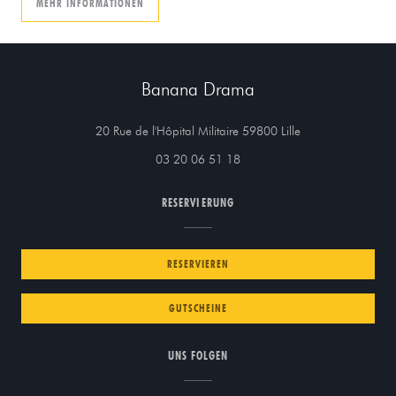
((ÖFFNET EIN NEUES FENSTER))
MEHR INFORMATIONEN
Banana Drama
((öffnet ein neues F
20 Rue de l'Hôpital Militaire 59800 Lille
03 20 06 51 18
RESERVIERUNG
RESERVIEREN
GUTSCHEINE
UNS FOLGEN