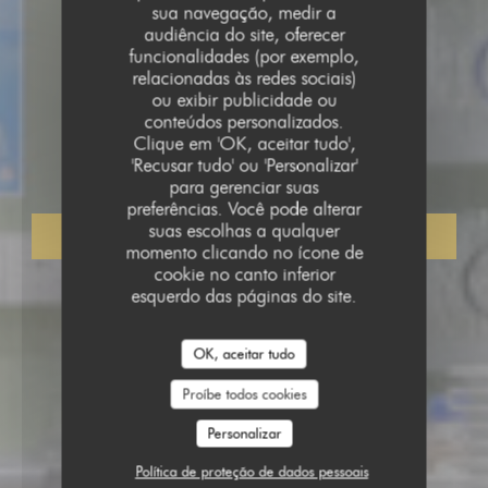
sua navegação, medir a
audiência do site, oferecer
funcionalidades (por exemplo,
relacionadas às redes sociais)
ou exibir publicidade ou
•
LILLE
conteúdos personalizados.
Clique em 'OK, aceitar tudo',
Banana Drama
'Recusar tudo' ou 'Personalizar'
para gerenciar suas
preferências. Você pode alterar
suas escolhas a qualquer
RESERVAR UMA MESA
momento clicando no ícone de
cookie no canto inferior
esquerdo das páginas do site.
OK, aceitar tudo
Proíbe todos cookies
Personalizar
Política de proteção de dados pessoais