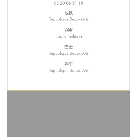
03 20 06 51 18
地铁
République Beaux-Arts
Velib'
Hôpital militaire
巴士
République Beaux-Arts
停车
République Beaux-Arts