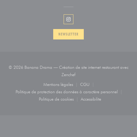
Instagram ((ouvre une nouvelle fen
NEWSLETTER
© 2026 Banana Drama — Création de site internet restaurant avec
((ouvre une nouvelle fenêtre))
Zenchef
Mentions légales
CGU
((ouvre une nouvelle fenêtre))
((ouvre une nouvelle fenêtre
Politique de protection des données à caractère personnel
((ouvre une nouvelle fenêtre))
Politique de cookies
Accessibilite
((ouvre une nouvelle fenêtre))
((ouvre une nouvelle fenêtr