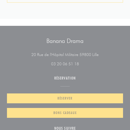
Banana Drama
((ouvre une nouvell
20 Rue de l'Hôpital Militaire 59800 Lille
03 20 06 51 18
RÉSERVATION
RÉSERVER
BONS CADEAUX
NOUS SUIVRE