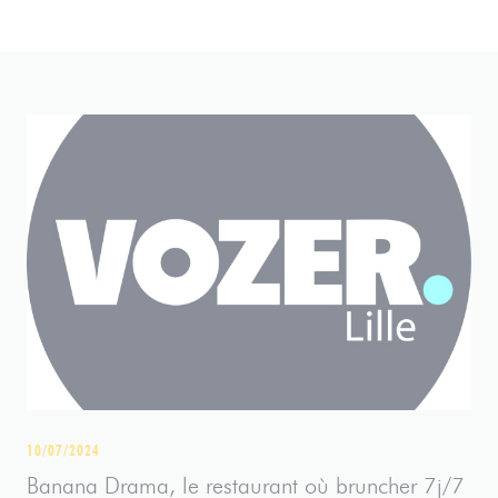
10/07/2024
Banana Drama, le restaurant où bruncher 7j/7