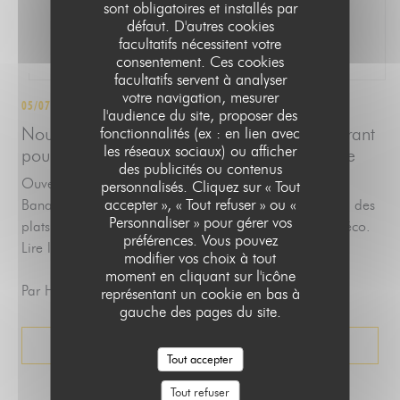
sont obligatoires et installés par
défaut. D'autres cookies
facultatifs nécessitent votre
consentement. Ces cookies
facultatifs servent à analyser
votre navigation, mesurer
05/07/2024
l'audience du site, proposer des
Nouveau à Lille. Banana Drama, un restaurant
fonctionnalités (ex : en lien avec
les réseaux sociaux) ou afficher
pour bruncher et se régaler toute la semaine
des publicités ou contenus
Ouvert depuis ce 1er juillet 2024 à Lille, le restaurant
personnalisés. Cliquez sur « Tout
accepter », « Tout refuser » ou «
Banana Drama propose une carte pour bruncher 7j/7, des
Personnaliser » pour gérer vos
plats salés et des gouters. Le tout dans une superbe déco.
préférences. Vous pouvez
Lire la suite, sur le site de Lille Actu
modifier vos choix à tout
moment en cliquant sur l'icône
Par Hervine Mahaud
représentant un cookie en bas à
gauche des pages du site.
((OUVRE UNE NOUVELLE FENÊTRE))
LIRE L'ARTICLE
Tout accepter
Tout refuser